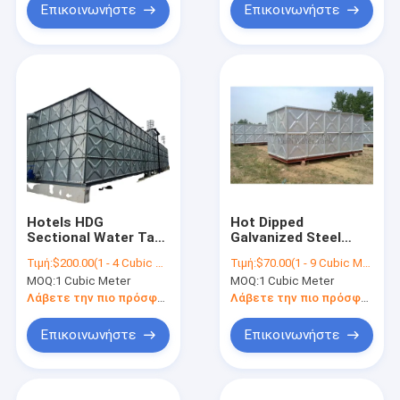
Επικοινωνήστε
Επικοινωνήστε
Hotels HDG
Hot Dipped
Sectional Water Tank
Galvanized Steel
Pressed Steel Panel
Panel Water Pressed
Τιμή:
$200.00(1 - 4 Cubic Meters) $150.00(5 - 9 Cubic Meters) $100.00(10 - 19 Cubic Meters) $60.00(>=20 Cubic Meters)
Τιμή:
$70.00(1 - 9 Cubic Meters) $60.00(>=10 Cubic Meters)
Price Rectangular
Water Storage Tank
MOQ:
1 Cubic Meter
MOQ:
1 Cubic Meter
Hot-dipped
For HDG Rainwater
Galvanized Steel
Irrigation Water
Λάβετε την πιο πρόσφατη τιμή
Λάβετε την πιο πρόσφατη τιμή
Water Storage Tank
Treatment
Equipment
Επικοινωνήστε
Επικοινωνήστε