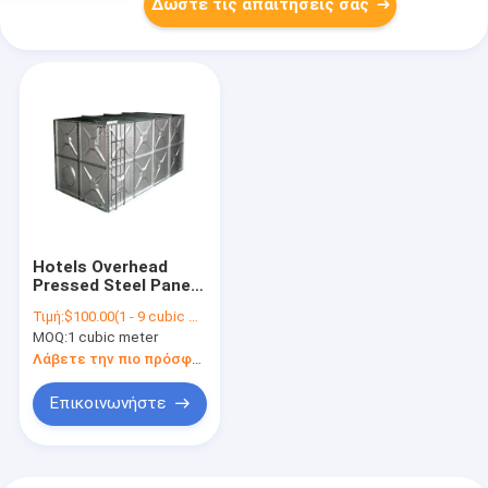
Δώστε τις απαιτήσεις σας
Hotels Overhead
Pressed Steel Panel
Water Storage Tanks
Τιμή:
$100.00(1 - 9 cubic meters) $55.00(10 - 19 cubic meters) $45.00(>=20 cubic meters)
With Rack
MOQ:
1 cubic meter
Λάβετε την πιο πρόσφατη τιμή
Επικοινωνήστε