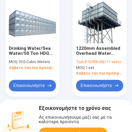
Drinking Water/Sea
1220mm Assembled
Water/50 Ton HDG
Overhead Water
Water Tank Cold
Storage 1220mm
MOQ:
10.0 Cubic Meters
Τιμή:
$10,000.00(>=1 sets)
Pressed Steel Tank
HDG Agriculture
Λάβετε την πιο πρόσφατη τιμή
MOQ:
1 set
Fire Fighting
Pressed Steel 50m3
/Industry Without
Water Tank
Λάβετε την πιο πρόσφατη τιμή
Insulation
Επικοινωνήστε
Επικοινωνήστε
Εξοικονομήστε το χρόνο σας
Ας επικοινωνήσουμε μαζί σας με τα
καλύτερα προϊόντα.