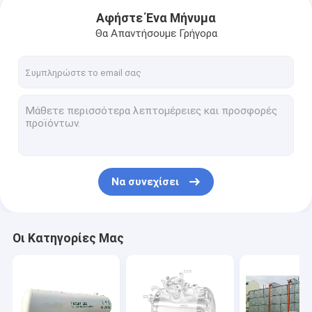
Αφήστε Ένα Μήνυμα
Θα Απαντήσουμε Γρήγορα
Να συνεχίσει
Σπίτι
Οι Κατηγορίες Μας
προϊόντα
Σχετικά με εμάς