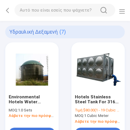
Υδραυλική Δεξαμενή
(7)
Environmental
Hotels Stainless
Hotels Water
Steel Tank For 316
Treatment
500 2000 Liter 5000
MOQ:
1.0 Sets
Τιμή:
$80.00(1 - 19 Cubic Meters) $70.00(>=20 Cubic Meters)
Assembled Enameled
Gallon Water SS 304
Λάβετε την πιο πρόσφατη τιμή
MOQ:
1 Cubic Meter
Pressed Steel Tank
Pressed Steel
Sectional Water Tank
Λάβετε την πιο πρόσφατη τιμή
Thailand